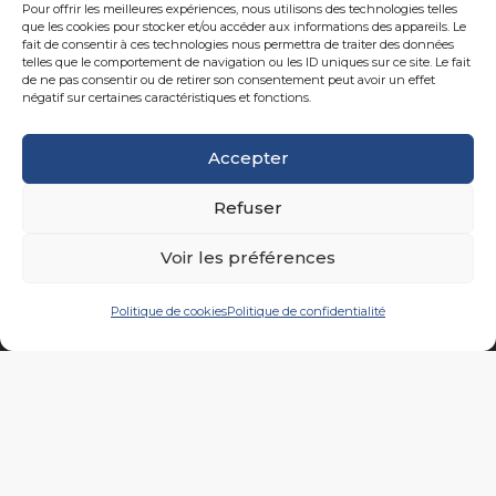
Pour offrir les meilleures expériences, nous utilisons des technologies telles
que les cookies pour stocker et/ou accéder aux informations des appareils. Le
Notre coeur de métier depuis + de 20 ans ? Marquer vos
fait de consentir à ces technologies nous permettra de traiter des données
telles que le comportement de navigation ou les ID uniques sur ce site. Le fait
vêtements… À votre disposition ? Un atelier moderne où
de ne pas consentir ou de retirer son consentement peut avoir un effet
passion et expérience ne font qu’un… Confection,
négatif sur certaines caractéristiques et fonctions.
broderie, sérigraphie, couleurs & matières, sont nos atouts
pour un accompagnement complet de vos campagnes
Accepter
de communication.
Ariane 7, votre image… notre
expertise…
Refuser
Voir les préférences
Politique de cookies
Politique de confidentialité
À propos
Produits
Marquages
Réalisations
Nos Calendriers…