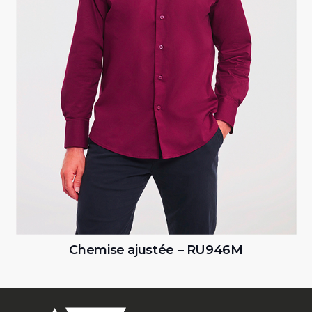
6M
Chemise coton popeline – K