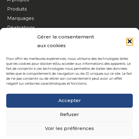
Produits
Marquages
Réalisations
Gérer le consentement
Nos Calendriers…
aux cookies
Actualités
Contact
Pour offrir les meilleures expériences, nous utilisons des technologies telles
que les cookies pour stocker et/ou accéder aux informations des appareils. Le
fait de consentir à ces technologies nous permettra de traiter des données
telles que le comportement de navigation ou les ID uniques sur ce site. Le fait
de ne pas consentir ou de retirer son consentement peut avoir un effet
Parc d’Activités de la Vallée de l’Ecaillon –
négatif sur certaines caractéristiques et fonctions.
59224 Thiant
Accepter
+33 (0)3 27 32 27 77
Refuser
commercial@ariane7.fr
Voir les préférences
Mentions légales
|
Politique de confidentialité
| Politique des