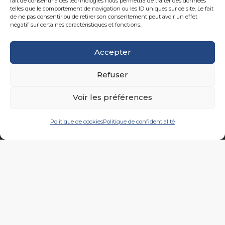
fait de consentir à ces technologies nous permettra de traiter des données
telles que le comportement de navigation ou les ID uniques sur ce site. Le fait
vêtements… À votre disposition ? Un atelier moderne où
de ne pas consentir ou de retirer son consentement peut avoir un effet
passion et expérience ne font qu’un… Confection,
négatif sur certaines caractéristiques et fonctions.
broderie, sérigraphie, couleurs & matières, sont nos atouts
pour un accompagnement complet de vos campagnes
Accepter
de communication.
Ariane 7, votre image… notre
expertise…
Refuser
Voir les préférences
Politique de cookies
Politique de confidentialité
À propos
Produits
Marquages
Réalisations
Nos Calendriers…
Actualités
Contact