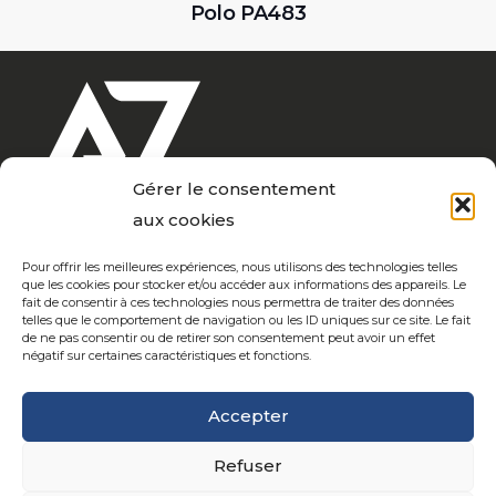
Polo ID.001
Gérer le consentement
aux cookies
Pour offrir les meilleures expériences, nous utilisons des technologies telles
que les cookies pour stocker et/ou accéder aux informations des appareils. Le
Notre coeur de métier depuis + de 20 ans ? Marquer vos
fait de consentir à ces technologies nous permettra de traiter des données
telles que le comportement de navigation ou les ID uniques sur ce site. Le fait
vêtements… À votre disposition ? Un atelier moderne où
de ne pas consentir ou de retirer son consentement peut avoir un effet
passion et expérience ne font qu’un… Confection,
négatif sur certaines caractéristiques et fonctions.
broderie, sérigraphie, couleurs & matières, sont nos atouts
pour un accompagnement complet de vos campagnes
Accepter
de communication.
Ariane 7, votre image… notre
expertise…
Refuser