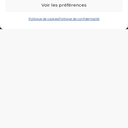
Voir les préférences
Politique de cookies
Politique de confidentialité
À propos
Produits
Marquages
Réalisations
Nos Calendriers…
Actualités
Contact
Parc d’Activités de la Vallée de l’Ecaillon –
59224 Thiant
+33 (0)3 27 32 27 77