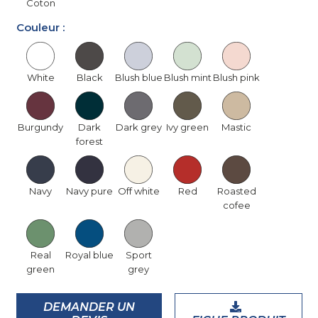
Coton
Couleur :
White
Black
Blush blue
Blush mint
Blush pink
Burgundy
Dark
Dark grey
Ivy green
Mastic
forest
Navy
Navy pure
Off white
Red
Roasted
cofee
Real
Royal blue
Sport
green
grey
DEMANDER UN