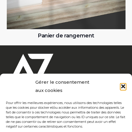
Sac à Linge
Gérer le consentement
aux cookies
Pour offrir les meilleures expériences, nous utilisons des technologies telles
que les cookies pour stocker et/ou accéder aux informations des appareils. Le
Notre coeur de métier depuis + de 20 ans ? Marquer vos
fait de consentir à ces technologies nous permettra de traiter des données
telles que le comportement de navigation ou les ID uniques sur ce site. Le fait
vêtements… À votre disposition ? Un atelier moderne où
de ne pas consentir ou de retirer son consentement peut avoir un effet
passion et expérience ne font qu’un… Confection,
négatif sur certaines caractéristiques et fonctions.