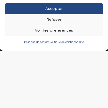
broderie, sérigraphie, couleurs & matières, sont nos atouts
pour un accompagnement complet de vos campagnes
Accepter
de communication.
Ariane 7, votre image… notre
expertise…
Refuser
Voir les préférences
Politique de cookies
Politique de confidentialité
À propos
Produits
Marquages
Réalisations
Nos Calendriers…
Actualités
Contact